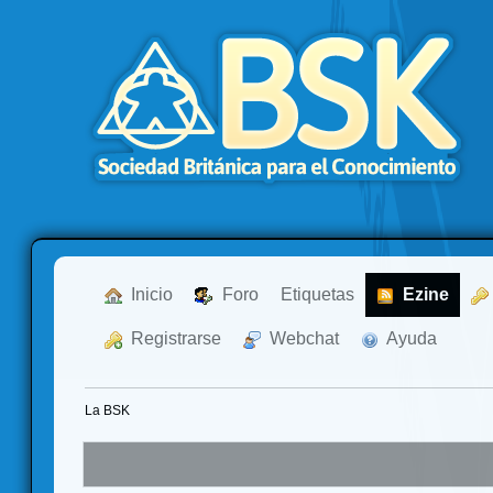
  Inicio
  Foro
Etiquetas
  Ezine
  Registrarse
  Webchat
  Ayuda
La BSK