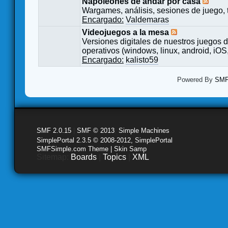
Napoleones de andar por casa
Wargames, análisis, sesiones de juego, 
Encargado:
Valdemaras
Videojuegos a la mesa
Versiones digitales de nuestros juegos d
operativos (windows, linux, android, iOS,
Encargado:
kalisto59
Powered By
SMF 
SMF 2.0.15
|
SMF © 2013
,
Simple Machines
SimplePortal 2.3.5 © 2008-2012, SimplePortal
SMFSimple.com Theme | Skin Samp
Sitemap:
Boards
|
Topics
|
XML