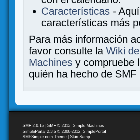
Características
- Aquí
características más 
Para más información a
favor consulte la
Wiki d
Machines
y compruebe 
quién ha hecho de SMF l
SMF 2.0.15
|
SMF © 2013
,
Simple Machines
SimplePortal 2.3.5 © 2008-2012, SimplePortal
SMFSimple.com Theme | Skin Samp