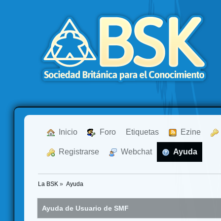
  Inicio
  Foro
Etiquetas
  Ezine
  Registrarse
  Webchat
  Ayuda
La BSK
»
Ayuda
Ayuda de Usuario de SMF