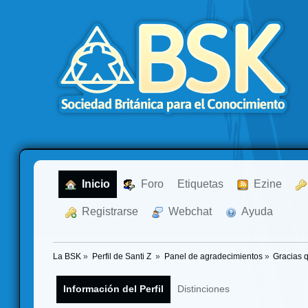
  Inicio
  Foro
Etiquetas
  Ezine
  Registrarse
  Webchat
  Ayuda
La BSK
»
Perfil de Santi Z 
»
Panel de agradecimientos
»
Gracias 
Información del Perfil
Distinciones