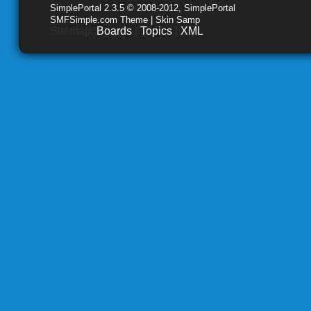
SimplePortal 2.3.5 © 2008-2012, SimplePortal
SMFSimple.com Theme | Skin Samp
Sitemap:
Boards
|
Topics
|
XML