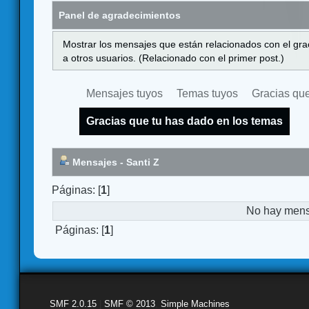
Panel de agradecimientos
Mostrar los mensajes que están relacionados con el gra
a otros usuarios. (Relacionado con el primer post.)
Mensajes tuyos
Temas tuyos
Gracias que
Gracias que tu has dado en los temas
Mensajes - Santi Z
Páginas: [
1
]
No hay mensa
Páginas: [
1
]
SMF 2.0.15
|
SMF © 2013
,
Simple Machines