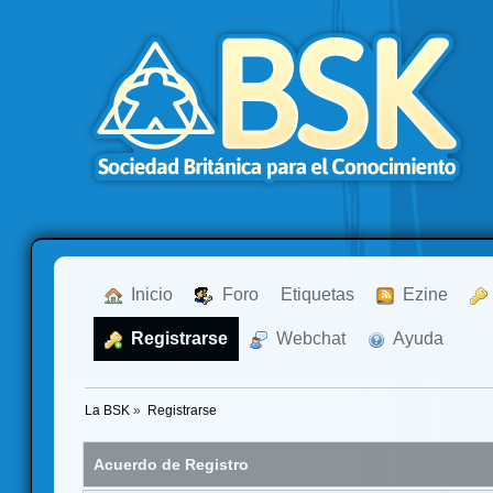
  Inicio
  Foro
Etiquetas
  Ezine
  Registrarse
  Webchat
  Ayuda
La BSK
»
Registrarse
Acuerdo de Registro