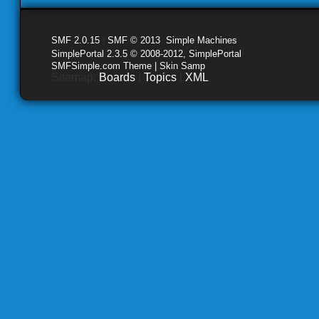
SMF 2.0.15
|
SMF © 2013
,
Simple Machines
SimplePortal 2.3.5 © 2008-2012, SimplePortal
SMFSimple.com Theme | Skin Samp
Sitemap:
Boards
|
Topics
|
XML