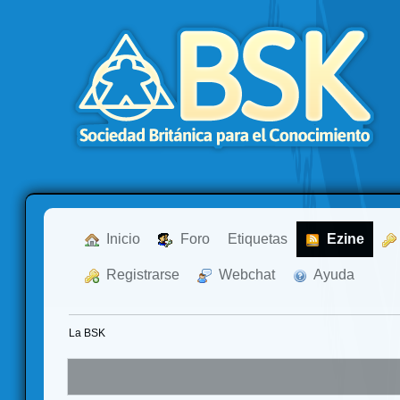
  Inicio
  Foro
Etiquetas
  Ezine
  Registrarse
  Webchat
  Ayuda
La BSK