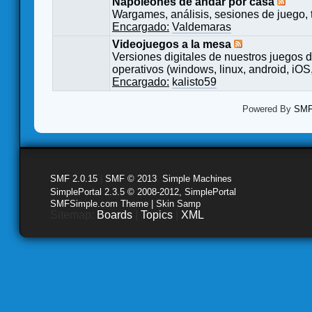
Napoleones de andar por casa
Wargames, análisis, sesiones de juego, 
Encargado:
Valdemaras
Videojuegos a la mesa
Versiones digitales de nuestros juegos d
operativos (windows, linux, android, iOS,
Encargado:
kalisto59
Powered By
SMF 
SMF 2.0.15
|
SMF © 2013
,
Simple Machines
SimplePortal 2.3.5 © 2008-2012, SimplePortal
SMFSimple.com Theme | Skin Samp
Sitemap:
Boards
|
Topics
|
XML