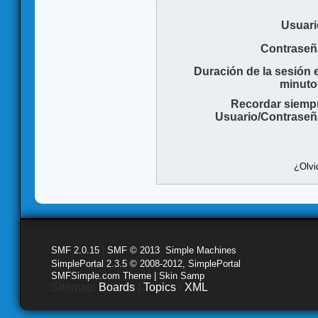
Usuari
Contraseñ
Duración de la sesión 
minuto
Recordar siemp
Usuario/Contraseñ
¿Olvi
SMF 2.0.15
|
SMF © 2013
,
Simple Machines
SimplePortal 2.3.5 © 2008-2012, SimplePortal
SMFSimple.com Theme | Skin Samp
Sitemap:
Boards
|
Topics
|
XML