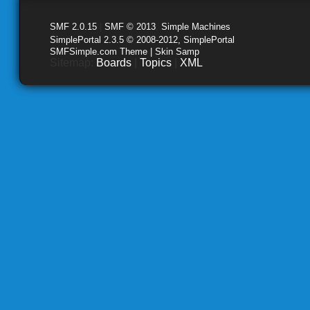
SMF 2.0.15
|
SMF © 2013
,
Simple Machines
SimplePortal 2.3.5 © 2008-2012, SimplePortal
SMFSimple.com Theme | Skin Samp
Sitemap:
Boards
|
Topics
|
XML