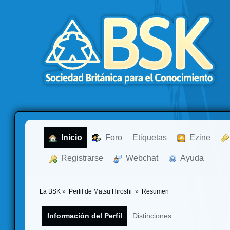
  Inicio
  Foro
Etiquetas
  Ezine
  Registrarse
  Webchat
  Ayuda
La BSK
»
Perfil de Matsu Hiroshi 
»
Resumen
Información del Perfil
Distinciones