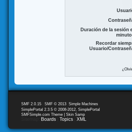
Usuari
Contraseñ
Duración de la sesión 
minuto
Recordar siemp
Usuario/Contraseñ
¿Olvi
SMF 2.0.15
|
SMF © 2013
,
Simple Machines
SimplePortal 2.3.5 © 2008-2012, SimplePortal
SMFSimple.com Theme | Skin Samp
Sitemap:
Boards
|
Topics
|
XML