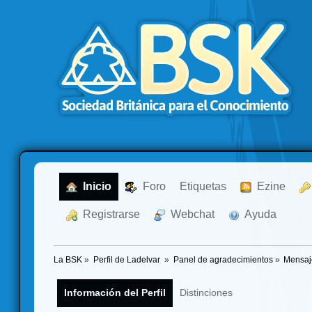
  Inicio
  Foro
Etiquetas
  Ezine
  Registrarse
  Webchat
  Ayuda
La BSK
»
Perfil de Ladelvar 
»
Panel de agradecimientos
»
Mensaj
Información del Perfil
Distinciones