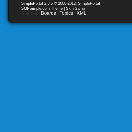
SimplePortal 2.3.5 © 2008-2012, SimplePortal
SMFSimple.com Theme | Skin Samp
Sitemap:
Boards
|
Topics
|
XML