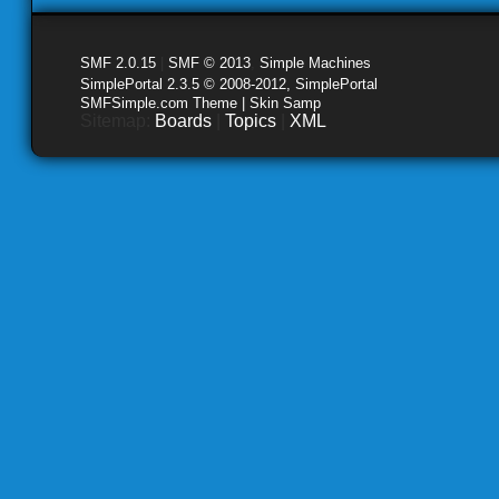
SMF 2.0.15
|
SMF © 2013
,
Simple Machines
SimplePortal 2.3.5 © 2008-2012, SimplePortal
SMFSimple.com Theme | Skin Samp
Sitemap:
Boards
|
Topics
|
XML