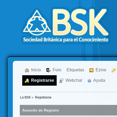
  Inicio
  Foro
Etiquetas
  Ezine
  Registrarse
  Webchat
  Ayuda
La BSK
»
Registrarse
Acuerdo de Registro