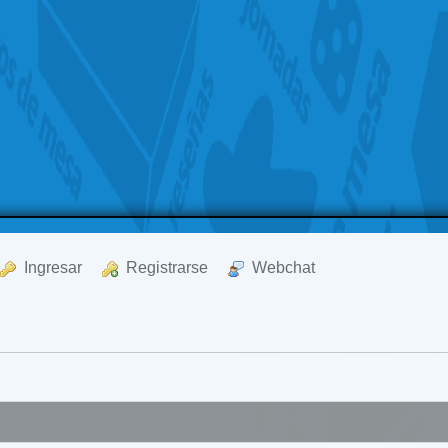
  Ingresar
  Registrarse
  Webchat