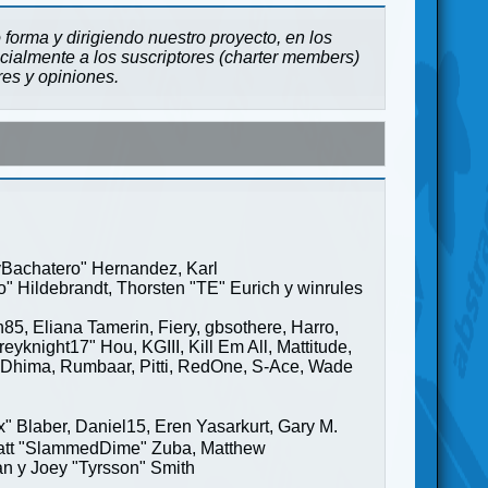
forma y dirigiendo nuestro proyecto, en los
cialmente a los suscriptores (charter members)
res y opiniones.
ayBachatero" Hernandez, Karl
" Hildebrandt, Thorsten "TE" Eurich y winrules
85, Eliana Tamerin, Fiery, gbsothere, Harro,
yknight17" Hou, KGIII, Kill Em All, Mattitude,
ge" Dhima, Rumbaar, Pitti, RedOne, S-Ace, Wade
Blaber, Daniel15, Eren Yasarkurt, Gary M.
 Matt "SlammedDime" Zuba, Matthew
an y Joey "Tyrsson" Smith