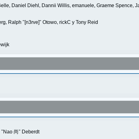
elle, Daniel Diehl, Dannii Willis, emanuele, Graeme Spence, 
g, Ralph "[n3rve]" Otowo, rickC y Tony Reid
wijk
s "Nao 尚" Deberdt