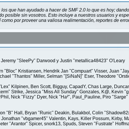
 los que han ayudado a hacer de SMF 2.0 lo que es hoy; dando 
 posible sin vosotros. Esto incluye a nuestros usuarios y espe
sí como por proveer una valiosa realimentación, reportes de erro
Jeremy "SleePy" Darwood y Justin "metallica48423" O'Leary
rn "Bloc" Kristiansen, Hendrik Jan "Compuart" Visser, Juan "J
ael "Thantos" Miller, Selman "[SiNaN]" Eser, Theodore "Orstio
 "Lex" Kilpinen, Ben Scott, Bigguy, CapadY, Chas Large, Duncan
rm" Strike, Jessica "Miss All Sunday" Gonzales, K@, Kevin "gre
MrPhil, Nick "Fizzy" Dyer, Nick "Ha²", Paul_Pauline, Piro "Sar
"B" Hall, Bryan "Runic" Deakin, Bulakbol, Colin "Shadow82x" 
 Jonathan "vbgamer45" Valentin, Kays, Killer Possum, Kirby,
eter "Arantor" Spicer, snork13, Spuds, Steven "Fustrate" Hoffm