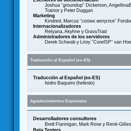
Joshua "groundup" Dickerson, AngellinaB
Trainor y Peter Duggan
Marketing
Kindred, Marcus "cσσкιє мσηѕтєя" Forsber
Internacionalizadores
Relyana, Akyhne y GravuTrad
Administradores de los servidores
Derek Schwab y Liroy "CoreISP" van Hoe
Traducción al Español (es-ES)
Traducción al Español (es-ES)
Isidro Baquero (
hefesto
)
Agradecimientos Especiales
Desarrolladores consultores
Brett Flannigan, Mark Rose y René-Gille
Beta Testers