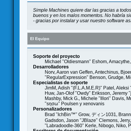
Simple Machines quiere dar las gracias a todos
buenos y en los malos momentos. No habría sido
- gracias por instalar y usar nuestro software a
El Equipo
Soporte del proyecto
Michael "Oldiesmann" Eshom, Amacythe, 
Desarrolladores
Norv, Aaron van Geffen, Antechinus, Bjoe
"RegularExpression" Benson, Grudge, Mich
Especialistas de soporte
JimM, Adish "(F.L.A.M.E.R)" Patel, Aleksi
Huw, Jan-Olof "Owdy" Eriksson, Jeremy "je
Mashby, Mick G., Michele "Illori" Davis, 
"sησω" Poulsen y xenovanis
Personalizadores
Brad "IchBin™" Grow, ディン1031, Brannon 
Gadsdon, Jason "JBlaze" Clemons, Jerry,
"Labradoodle-360" Kerle, Nibogo, Niko, P
Escritores de documentación