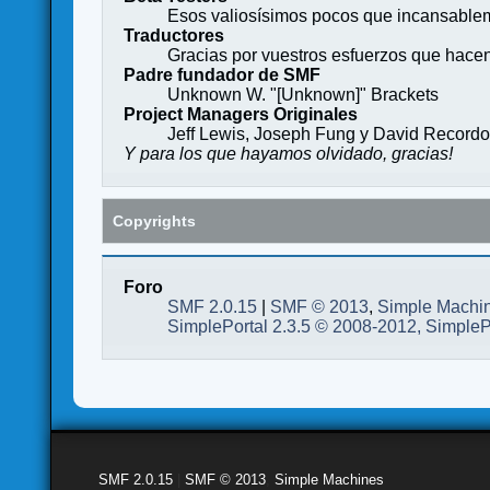
Esos valiosísimos pocos que incansableme
Traductores
Gracias por vuestros esfuerzos que hace
Padre fundador de SMF
Unknown W. "[Unknown]" Brackets
Project Managers Originales
Jeff Lewis, Joseph Fung y David Record
Y para los que hayamos olvidado, gracias!
Copyrights
Foro
SMF 2.0.15
|
SMF © 2013
,
Simple Machi
SimplePortal 2.3.5 © 2008-2012, SimpleP
SMF 2.0.15
|
SMF © 2013
,
Simple Machines