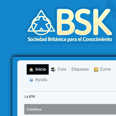
  Inicio
  Foro
Etiquetas
  Ezine
  Ayuda
La BSK
Créditos