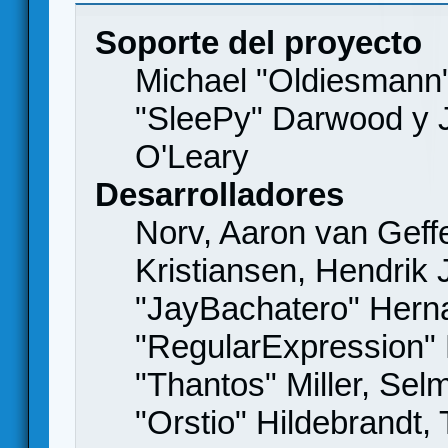
Soporte del proyecto
Michael "Oldiesmann
"SleePy" Darwood y J
O'Leary
Desarrolladores
Norv, Aaron van Geffe
Kristiansen, Hendrik
"JayBachatero" Hern
"RegularExpression"
"Thantos" Miller, Se
"Orstio" Hildebrandt,