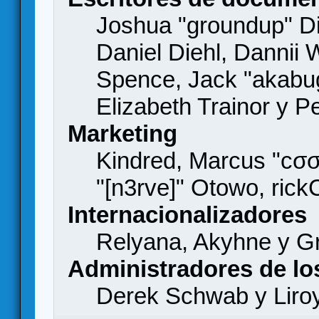
Joshua "groundup" Di
Daniel Diehl, Dannii 
Spence, Jack "akabu
Elizabeth Trainor y 
Marketing
Kindred, Marcus "cσσ
"[n3rve]" Otowo, rick
Internacionalizadores
Relyana, Akyhne y G
Administradores de lo
Derek Schwab y Liro