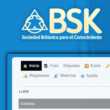
  Inicio
  Foro
Etiquetas
  Ezine
  Registrarse
  Webchat
  Ayuda
La BSK
Créditos