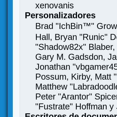
xenovanis
Personalizadores
Brad "IchBin™" Gro
Hall, Bryan "Runic" D
"Shadow82x" Blaber, 
Gary M. Gadsdon, Jas
Jonathan "vbgamer45" 
Possum, Kirby, Matt
Matthew "Labradoodle
Peter "Arantor" Spice
"Fustrate" Hoffman y
Escritores de docume