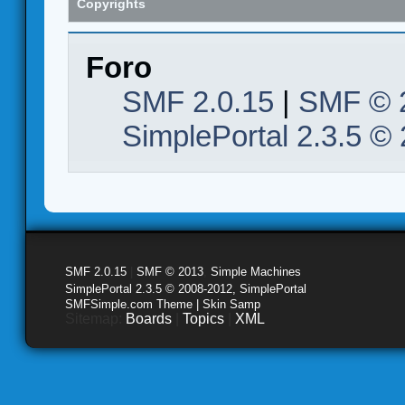
Copyrights
Foro
SMF 2.0.15
|
SMF © 
SimplePortal 2.3.5 ©
SMF 2.0.15
|
SMF © 2013
,
Simple Machines
SimplePortal 2.3.5 © 2008-2012, SimplePortal
SMFSimple.com Theme | Skin Samp
Sitemap:
Boards
|
Topics
|
XML