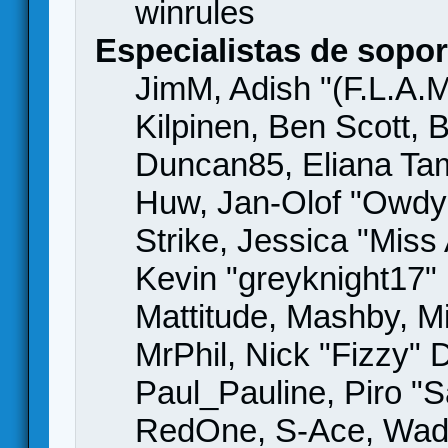
winrules
Especialistas de sopor
JimM, Adish "(F.L.A.M
Kilpinen, Ben Scott,
Duncan85, Eliana Tame
Huw, Jan-Olof "Owdy"
Strike, Jessica "Mis
Kevin "greyknight17" H
Mattitude, Mashby, Mic
MrPhil, Nick "Fizzy" 
Paul_Pauline, Piro "S
RedOne, S-Ace, Wad