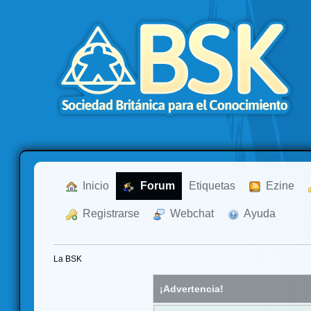
  Inicio
  Forum
Etiquetas
  Ezine
  Registrarse
  Webchat
  Ayuda
La BSK
¡Advertencia!