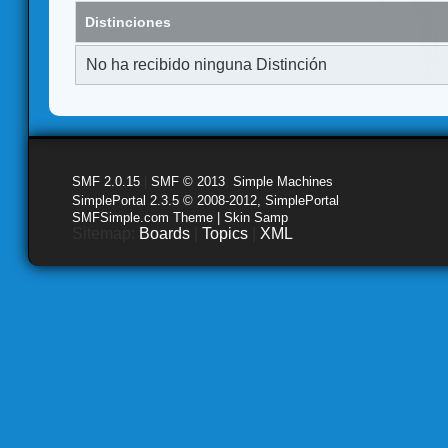
Distinciones
No ha recibido ninguna Distinción
SMF 2.0.15
|
SMF © 2013
,
Simple Machines
SimplePortal 2.3.5 © 2008-2012, SimplePortal
SMFSimple.com Theme | Skin Samp
Sitemap:
Boards
|
Topics
|
XML