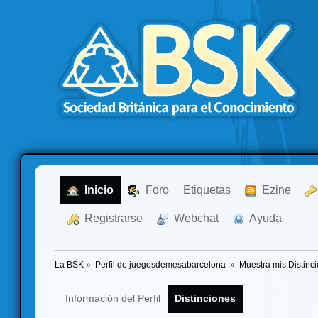
  Inicio
  Foro
Etiquetas
  Ezine
  Registrarse
  Webchat
  Ayuda
La BSK
»
Perfil de juegosdemesabarcelona 
»
Muestra mis Distinc
Información del Perfil
Distinciones