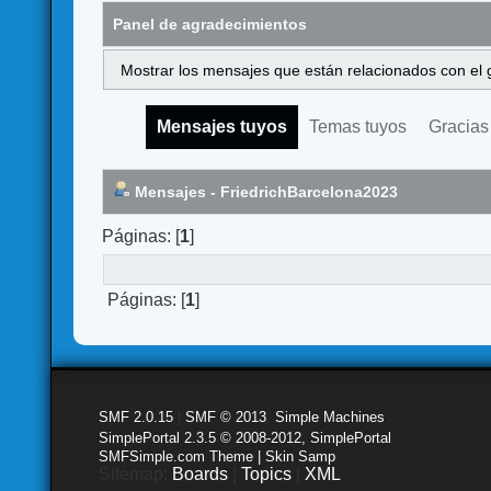
Panel de agradecimientos
Mostrar los mensajes que están relacionados con el 
Mensajes tuyos
Temas tuyos
Gracias
Mensajes - FriedrichBarcelona2023
Páginas: [
1
]
Páginas: [
1
]
SMF 2.0.15
|
SMF © 2013
,
Simple Machines
SimplePortal 2.3.5 © 2008-2012, SimplePortal
SMFSimple.com Theme | Skin Samp
Sitemap:
Boards
|
Topics
|
XML