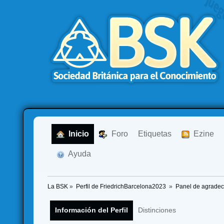
  Inicio
  Foro
Etiquetas
  Ezine
  Ayuda
La BSK
»
Perfil de FriedrichBarcelona2023 
»
Panel de agradec
Información del Perfil
Distinciones