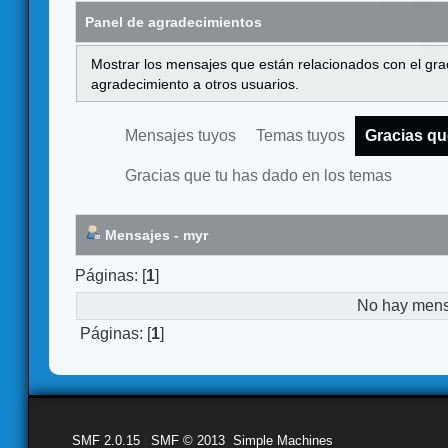
Panel de agradecimientos
Mostrar los mensajes que están relacionados con el gra
agradecimiento a otros usuarios.
Mensajes tuyos
Temas tuyos
Gracias qu
Gracias que tu has dado en los temas
Mensajes - myr
Páginas: [
1
]
No hay mensa
Páginas: [
1
]
SMF 2.0.15
|
SMF © 2013
,
Simple Machines