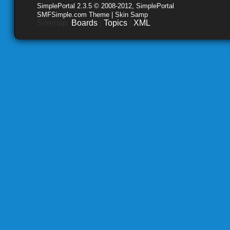
SimplePortal 2.3.5 © 2008-2012, SimplePortal
SMFSimple.com Theme | Skin Samp
Sitemap:
Boards
|
Topics
|
XML