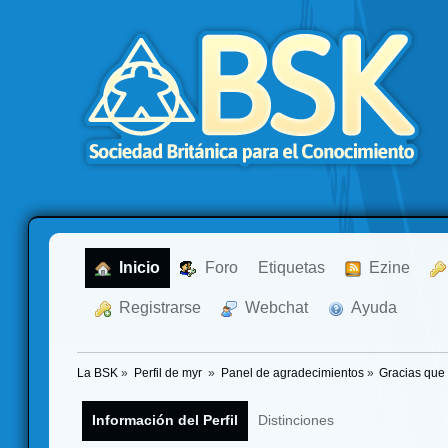
  Inicio
  Foro
Etiquetas
  Ezine
  Registrarse
  Webchat
  Ayuda
La BSK
»
Perfil de myr 
»
Panel de agradecimientos
»
Gracias que
Información del Perfil
Distinciones