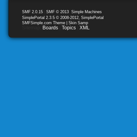
SMF 2.0.15
|
SMF © 2013
,
Simple Machines
SimplePortal 2.3.5 © 2008-2012, SimplePortal
SMFSimple.com Theme | Skin Samp
Sitemap:
Boards
|
Topics
|
XML