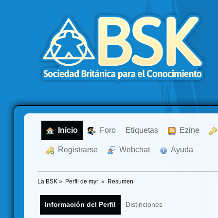
  Inicio
  Foro
Etiquetas
  Ezine
  Registrarse
  Webchat
  Ayuda
La BSK
»
Perfil de myr 
»
Resumen
Información del Perfil
Distinciones