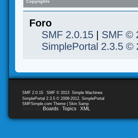
Copyrights
Foro
SMF 2.0.15
|
SMF © 
SimplePortal 2.3.5 ©
SMF 2.0.15
|
SMF © 2013
,
Simple Machines
SimplePortal 2.3.5 © 2008-2012, SimplePortal
SMFSimple.com Theme | Skin Samp
Sitemap:
Boards
|
Topics
|
XML