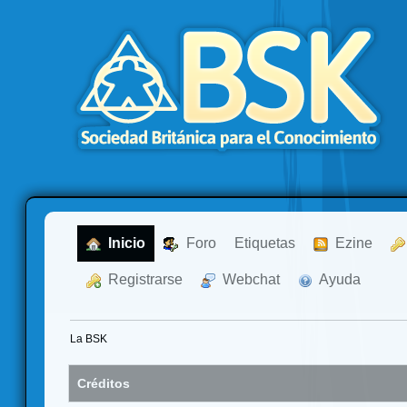
  Inicio
  Foro
Etiquetas
  Ezine
  Registrarse
  Webchat
  Ayuda
La BSK
Créditos