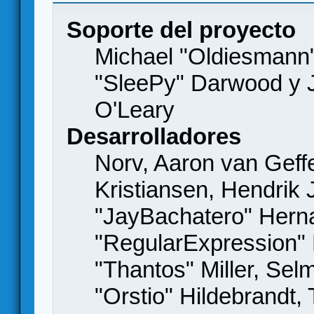
Soporte del proyecto
Michael "Oldiesmann
"SleePy" Darwood y J
O'Leary
Desarrolladores
Norv, Aaron van Geffe
Kristiansen, Hendrik
"JayBachatero" Hern
"RegularExpression"
"Thantos" Miller, Se
"Orstio" Hildebrandt,