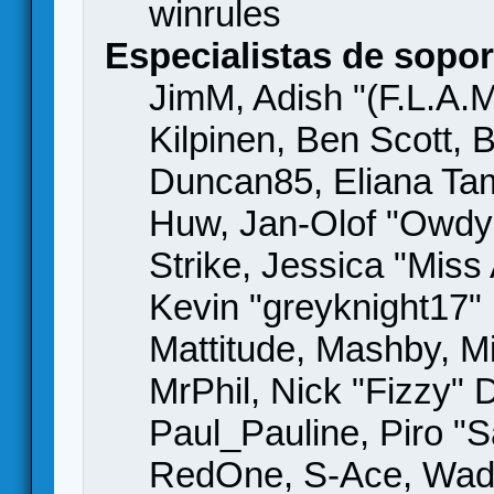
winrules
Especialistas de sopor
JimM, Adish "(F.L.A.M
Kilpinen, Ben Scott,
Duncan85, Eliana Tame
Huw, Jan-Olof "Owdy"
Strike, Jessica "Mis
Kevin "greyknight17" H
Mattitude, Mashby, Mic
MrPhil, Nick "Fizzy" 
Paul_Pauline, Piro "S
RedOne, S-Ace, Wad