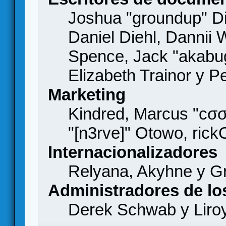
Joshua "groundup" Di
Daniel Diehl, Dannii 
Spence, Jack "akabu
Elizabeth Trainor y 
Marketing
Kindred, Marcus "cσσ
"[n3rve]" Otowo, rick
Internacionalizadores
Relyana, Akyhne y G
Administradores de lo
Derek Schwab y Liro