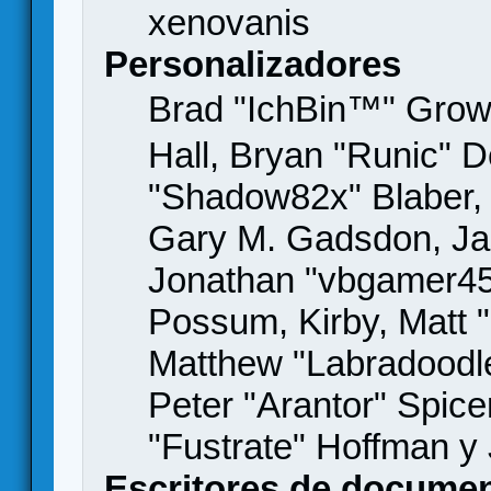
xenovanis
Personalizadores
Brad "IchBin™" Gro
Hall, Bryan "Runic" D
"Shadow82x" Blaber, 
Gary M. Gadsdon, Jas
Jonathan "vbgamer45" 
Possum, Kirby, Matt
Matthew "Labradoodle
Peter "Arantor" Spice
"Fustrate" Hoffman y
Escritores de docume