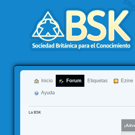
  Inicio
  Forum
Etiquetas
  Ezine
  Ayuda
La BSK
¡Adve