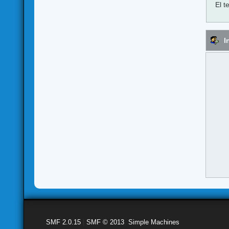
El t
I
SMF 2.0.15
|
SMF © 2013
,
Simple Machines