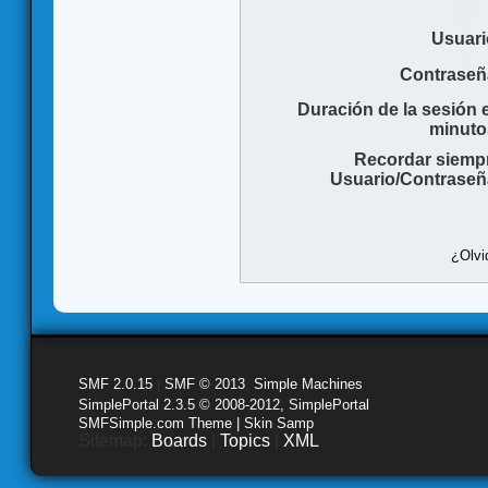
Usuari
Contraseñ
Duración de la sesión 
minuto
Recordar siemp
Usuario/Contraseñ
¿Olvi
SMF 2.0.15
|
SMF © 2013
,
Simple Machines
SimplePortal 2.3.5 © 2008-2012, SimplePortal
SMFSimple.com Theme | Skin Samp
Sitemap:
Boards
|
Topics
|
XML