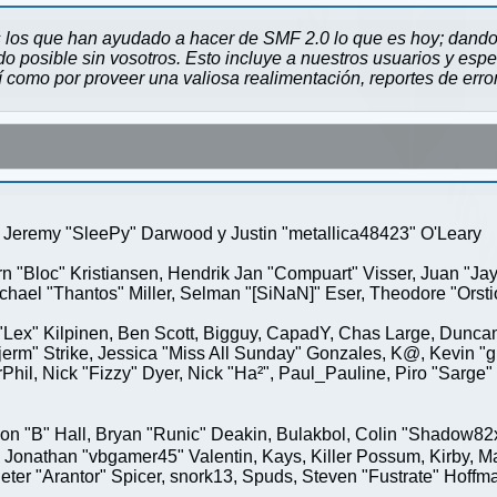
 los que han ayudado a hacer de SMF 2.0 lo que es hoy; dando 
 posible sin vosotros. Esto incluye a nuestros usuarios y espe
sí como por proveer una valiosa realimentación, reportes de erro
Jeremy "SleePy" Darwood y Justin "metallica48423" O'Leary
rn "Bloc" Kristiansen, Hendrik Jan "Compuart" Visser, Juan "J
ael "Thantos" Miller, Selman "[SiNaN]" Eser, Theodore "Orstio
 "Lex" Kilpinen, Ben Scott, Bigguy, CapadY, Chas Large, Duncan
rm" Strike, Jessica "Miss All Sunday" Gonzales, K@, Kevin "gre
MrPhil, Nick "Fizzy" Dyer, Nick "Ha²", Paul_Pauline, Piro "Sar
"B" Hall, Bryan "Runic" Deakin, Bulakbol, Colin "Shadow82x" 
 Jonathan "vbgamer45" Valentin, Kays, Killer Possum, Kirby,
eter "Arantor" Spicer, snork13, Spuds, Steven "Fustrate" Hoffm