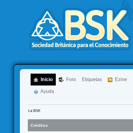
  Inicio
  Foro
Etiquetas
  Ezine
  Ayuda
La BSK
Créditos