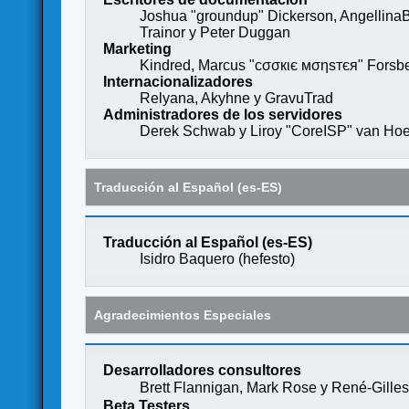
Joshua "groundup" Dickerson, AngellinaB
Trainor y Peter Duggan
Marketing
Kindred, Marcus "cσσкιє мσηѕтєя" Forsber
Internacionalizadores
Relyana, Akyhne y GravuTrad
Administradores de los servidores
Derek Schwab y Liroy "CoreISP" van Hoe
Traducción al Español (es-ES)
Traducción al Español (es-ES)
Isidro Baquero (
hefesto
)
Agradecimientos Especiales
Desarrolladores consultores
Brett Flannigan, Mark Rose y René-Gille
Beta Testers