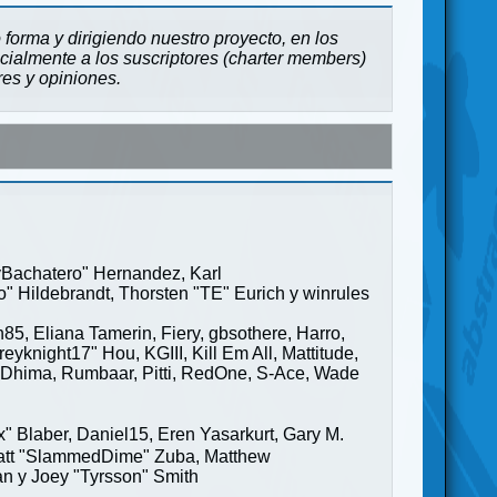
forma y dirigiendo nuestro proyecto, en los
cialmente a los suscriptores (charter members)
res y opiniones.
ayBachatero" Hernandez, Karl
" Hildebrandt, Thorsten "TE" Eurich y winrules
85, Eliana Tamerin, Fiery, gbsothere, Harro,
yknight17" Hou, KGIII, Kill Em All, Mattitude,
ge" Dhima, Rumbaar, Pitti, RedOne, S-Ace, Wade
Blaber, Daniel15, Eren Yasarkurt, Gary M.
 Matt "SlammedDime" Zuba, Matthew
an y Joey "Tyrsson" Smith