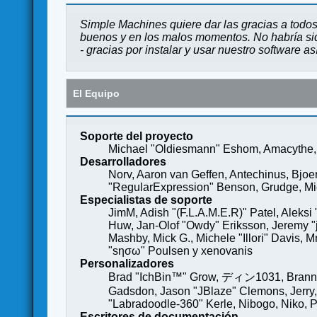
Simple Machines quiere dar las gracias a todos
buenos y en los malos momentos. No habría sido
- gracias por instalar y usar nuestro software a
El Equipo
Soporte del proyecto
Michael "Oldiesmann" Eshom, Amacythe, 
Desarrolladores
Norv, Aaron van Geffen, Antechinus, Bjoe
"RegularExpression" Benson, Grudge, Mich
Especialistas de soporte
JimM, Adish "(F.L.A.M.E.R)" Patel, Aleksi
Huw, Jan-Olof "Owdy" Eriksson, Jeremy "je
Mashby, Mick G., Michele "Illori" Davis, 
"sησω" Poulsen y xenovanis
Personalizadores
Brad "IchBin™" Grow, ディン1031, Brannon 
Gadsdon, Jason "JBlaze" Clemons, Jerry,
"Labradoodle-360" Kerle, Nibogo, Niko, P
Escritores de documentación