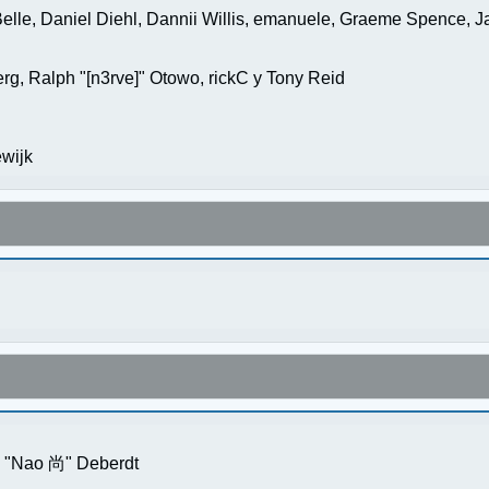
elle, Daniel Diehl, Dannii Willis, emanuele, Graeme Spence, 
g, Ralph "[n3rve]" Otowo, rickC y Tony Reid
wijk
s "Nao 尚" Deberdt