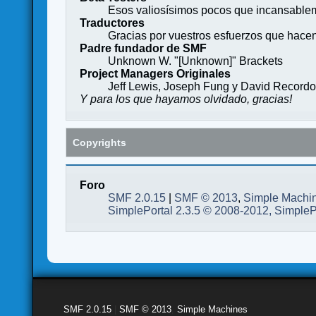
Esos valiosísimos pocos que incansableme
Traductores
Gracias por vuestros esfuerzos que hace
Padre fundador de SMF
Unknown W. "[Unknown]" Brackets
Project Managers Originales
Jeff Lewis, Joseph Fung y David Record
Y para los que hayamos olvidado, gracias!
Copyrights
Foro
SMF 2.0.15
|
SMF © 2013
,
Simple Machi
SimplePortal 2.3.5 © 2008-2012, SimpleP
SMF 2.0.15
|
SMF © 2013
,
Simple Machines