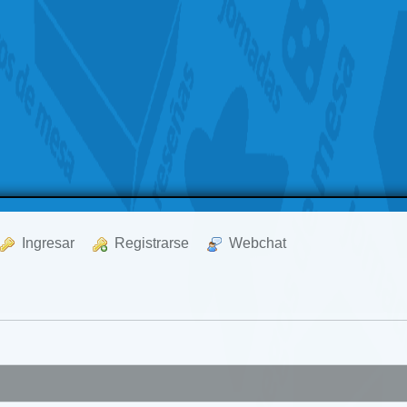
  Ingresar
  Registrarse
  Webchat