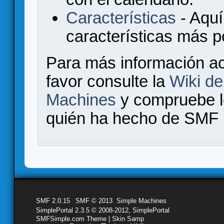
Características
- Aquí
características más 
Para más información a
favor consulte la
Wiki d
Machines
y compruebe 
quién ha hecho de SMF l
SMF 2.0.15
|
SMF © 2013
,
Simple Machines
SimplePortal 2.3.5 © 2008-2012, SimplePortal
SMFSimple.com Theme | Skin Samp