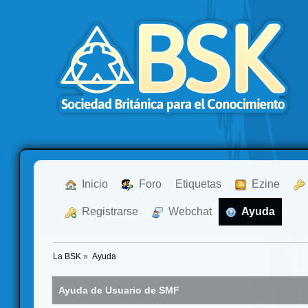
  Inicio
  Foro
Etiquetas
  Ezine
  Registrarse
  Webchat
  Ayuda
La BSK
»
Ayuda
Ayuda de Usuario de SMF