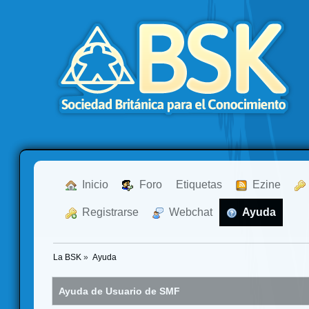
  Inicio
  Foro
Etiquetas
  Ezine
  Registrarse
  Webchat
  Ayuda
La BSK
»
Ayuda
Ayuda de Usuario de SMF