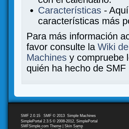
Características
- Aquí
características más 
Para más información a
favor consulte la
Wiki d
Machines
y compruebe 
quién ha hecho de SMF l
SMF 2.0.15
|
SMF © 2013
,
Simple Machines
SimplePortal 2.3.5 © 2008-2012, SimplePortal
SMFSimple.com Theme | Skin Samp