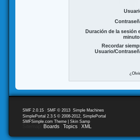
Usuari
Contraseñ
Duración de la sesión 
minuto
Recordar siemp
Usuario/Contraseñ
¿Olvi
SMF 2.0.15
|
SMF © 2013
,
Simple Machines
SimplePortal 2.3.5 © 2008-2012, SimplePortal
SMFSimple.com Theme | Skin Samp
Sitemap:
Boards
|
Topics
|
XML