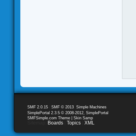
SMF 2.0.15
|
SMF © 2013
,
Simple Machines
SimplePortal 2.3.5 © 2008-2012, SimplePortal
SMFSimple.com Theme | Skin Samp
Sitemap:
Boards
|
Topics
|
XML