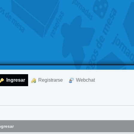
  Ingresar
  Registrarse
  Webchat
ngresar