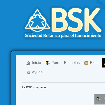
  Inicio
  Foro
Etiquetas
  Ezine
  Ayuda
La BSK
»
Ingresar
I