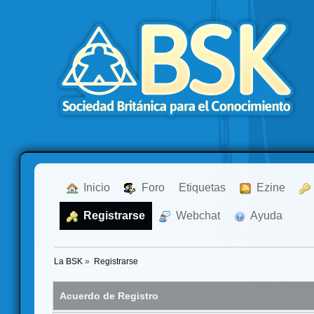
  Inicio
  Foro
Etiquetas
  Ezine
  Registrarse
  Webchat
  Ayuda
La BSK
»
Registrarse
Acuerdo de Registro