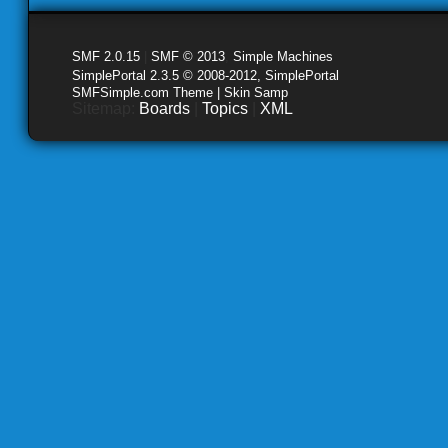
SMF 2.0.15
|
SMF © 2013
,
Simple Machines
SimplePortal 2.3.5 © 2008-2012, SimplePortal
SMFSimple.com Theme | Skin Samp
Sitemap:
Boards
|
Topics
|
XML