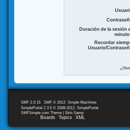
Usuari
Contraseñ
Duración de la sesión 
minuto
Recordar siemp
Usuario/Contraseñ
¿Olvi
SMF 2.0.15
|
SMF © 2013
,
Simple Machines
SimplePortal 2.3.5 © 2008-2012, SimplePortal
SMFSimple.com Theme | Skin Samp
Sitemap:
Boards
|
Topics
|
XML