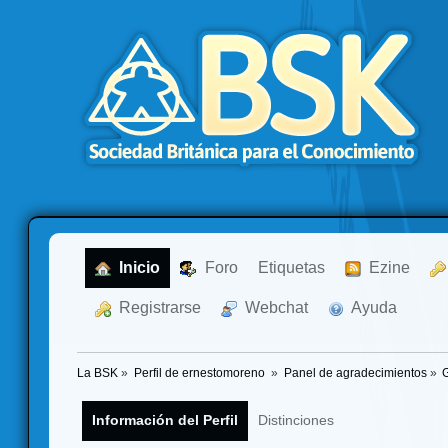
  Inicio
  Foro
Etiquetas
  Ezine
  Registrarse
  Webchat
  Ayuda
La BSK
»
Perfil de ernestomoreno 
»
Panel de agradecimientos
»
Información del Perfil
Distinciones