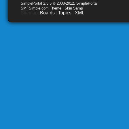
SimplePortal 2.3.5 © 2008-2012, SimplePortal
SMFSimple.com Theme | Skin Samp
Sitemap:
Boards
|
Topics
|
XML