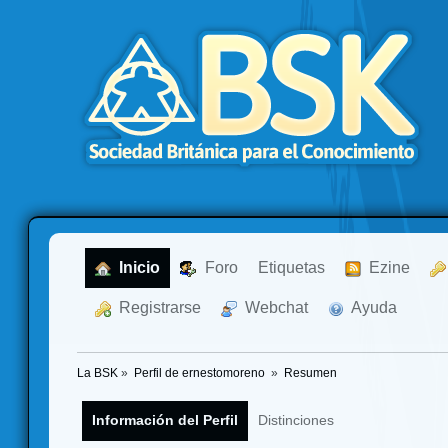
  Inicio
  Foro
Etiquetas
  Ezine
  Registrarse
  Webchat
  Ayuda
La BSK
»
Perfil de ernestomoreno 
»
Resumen
Información del Perfil
Distinciones