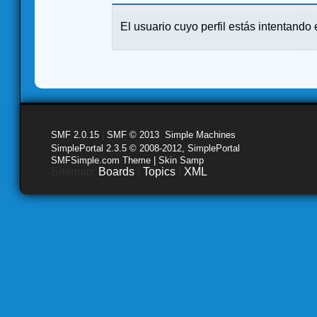
El usuario cuyo perfil estás intentando e
SMF 2.0.15
|
SMF © 2013
,
Simple Machines
SimplePortal 2.3.5 © 2008-2012, SimplePortal
SMFSimple.com Theme | Skin Samp
Sitemap:
Boards
|
Topics
|
XML