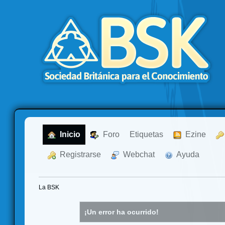
  Inicio
  Foro
Etiquetas
  Ezine
  Registrarse
  Webchat
  Ayuda
La BSK
¡Un error ha ocurrido!