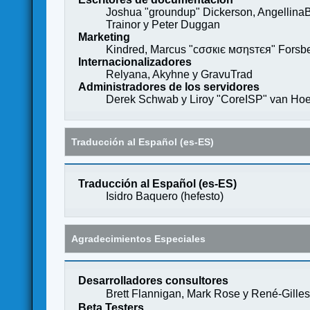
Joshua "groundup" Dickerson, AngellinaB
Trainor y Peter Duggan
Marketing
Kindred, Marcus "cσσкιє мσηѕтєя" Forsber
Internacionalizadores
Relyana, Akyhne y GravuTrad
Administradores de los servidores
Derek Schwab y Liroy "CoreISP" van Hoe
Traducción al Español (es-ES)
Traducción al Español (es-ES)
Isidro Baquero (
hefesto
)
Agradecimientos Especiales
Desarrolladores consultores
Brett Flannigan, Mark Rose y René-Gille
Beta Testers