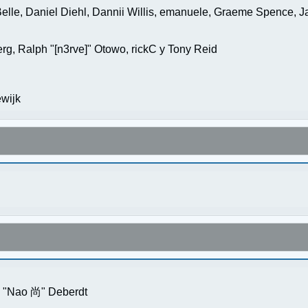
elle, Daniel Diehl, Dannii Willis, emanuele, Graeme Spence, 
g, Ralph "[n3rve]" Otowo, rickC y Tony Reid
wijk
s "Nao 尚" Deberdt