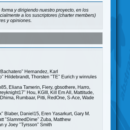
forma y dirigiendo nuestro proyecto, en los
cialmente a los suscriptores (charter members)
res y opiniones.
ayBachatero" Hernandez, Karl
" Hildebrandt, Thorsten "TE" Eurich y winrules
85, Eliana Tamerin, Fiery, gbsothere, Harro,
yknight17" Hou, KGIII, Kill Em All, Mattitude,
ge" Dhima, Rumbaar, Pitti, RedOne, S-Ace, Wade
Blaber, Daniel15, Eren Yasarkurt, Gary M.
 Matt "SlammedDime" Zuba, Matthew
an y Joey "Tyrsson" Smith