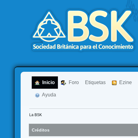
  Inicio
  Foro
Etiquetas
  Ezine
  Ayuda
La BSK
Créditos