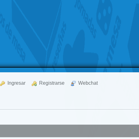
  Ingresar
  Registrarse
  Webchat