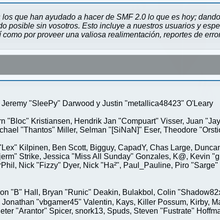
 los que han ayudado a hacer de SMF 2.0 lo que es hoy; dando 
 posible sin vosotros. Esto incluye a nuestros usuarios y espe
sí como por proveer una valiosa realimentación, reportes de erro
Jeremy "SleePy" Darwood y Justin "metallica48423" O'Leary
rn "Bloc" Kristiansen, Hendrik Jan "Compuart" Visser, Juan "J
ael "Thantos" Miller, Selman "[SiNaN]" Eser, Theodore "Orstio
 "Lex" Kilpinen, Ben Scott, Bigguy, CapadY, Chas Large, Duncan
rm" Strike, Jessica "Miss All Sunday" Gonzales, K@, Kevin "gre
MrPhil, Nick "Fizzy" Dyer, Nick "Ha²", Paul_Pauline, Piro "Sar
"B" Hall, Bryan "Runic" Deakin, Bulakbol, Colin "Shadow82x" 
 Jonathan "vbgamer45" Valentin, Kays, Killer Possum, Kirby,
eter "Arantor" Spicer, snork13, Spuds, Steven "Fustrate" Hoffm