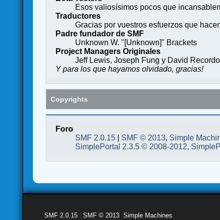
Esos valiosísimos pocos que incansableme
Traductores
Gracias por vuestros esfuerzos que hace
Padre fundador de SMF
Unknown W. "[Unknown]" Brackets
Project Managers Originales
Jeff Lewis, Joseph Fung y David Record
Y para los que hayamos olvidado, gracias!
Copyrights
Foro
SMF 2.0.15
|
SMF © 2013
,
Simple Machi
SimplePortal 2.3.5 © 2008-2012, SimpleP
SMF 2.0.15
|
SMF © 2013
,
Simple Machines