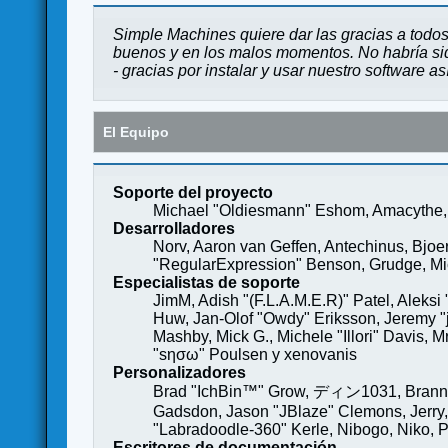
Simple Machines quiere dar las gracias a todos
buenos y en los malos momentos. No habría sido
- gracias por instalar y usar nuestro software a
El Equipo
Soporte del proyecto
Michael "Oldiesmann" Eshom, Amacythe, 
Desarrolladores
Norv, Aaron van Geffen, Antechinus, Bjoe
"RegularExpression" Benson, Grudge, Mich
Especialistas de soporte
JimM, Adish "(F.L.A.M.E.R)" Patel, Aleksi
Huw, Jan-Olof "Owdy" Eriksson, Jeremy "je
Mashby, Mick G., Michele "Illori" Davis, 
"sησω" Poulsen y xenovanis
Personalizadores
Brad "IchBin™" Grow, ディン1031, Brannon 
Gadsdon, Jason "JBlaze" Clemons, Jerry,
"Labradoodle-360" Kerle, Nibogo, Niko, P
Escritores de documentación