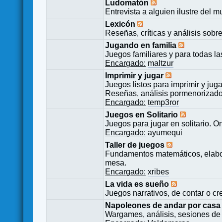
Ludomatón
Entrevista a alguien ilustre del 
Lexicón
Reseñas, críticas y análisis sobr
Jugando en familia
Juegos familiares y para todas l
Encargado:
maltzur
Imprimir y jugar
Juegos listos para imprimir y juga
Reseñas, análisis pormenorizado
Encargado:
temp3ror
Juegos en Solitario
Juegos para jugar en solitario. O
Encargado:
ayumequi
Taller de juegos
Fundamentos matemáticos, elabor
mesa.
Encargado:
xribes
La vida es sueño
Juegos narrativos, de contar o cre
Napoleones de andar por casa
Wargames, análisis, sesiones de 