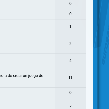
0
0
1
2
4
ora de crear un juego de
11
0
3