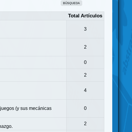
BÚSQUEDA
Total Artículos
3
2
0
2
4
 juegos (y sus mecánicas
0
2
nazgo.