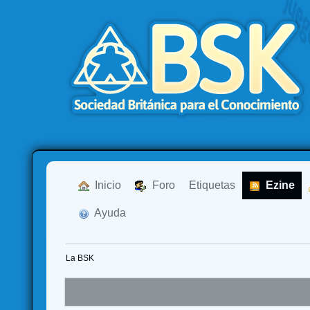
  Inicio
  Foro
Etiquetas
  Ezine
  Ayuda
La BSK