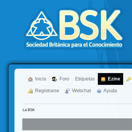
  Inicio
  Foro
Etiquetas
  Ezine
  Registrarse
  Webchat
  Ayuda
La BSK