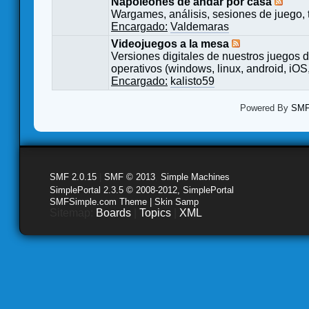
Napoleones de andar por casa
Wargames, análisis, sesiones de juego, 
Encargado:
Valdemaras
Videojuegos a la mesa
Versiones digitales de nuestros juegos d
operativos (windows, linux, android, iOS,
Encargado:
kalisto59
Powered By
SMF 
SMF 2.0.15
|
SMF © 2013
,
Simple Machines
SimplePortal 2.3.5 © 2008-2012, SimplePortal
SMFSimple.com Theme | Skin Samp
Sitemap:
Boards
|
Topics
|
XML