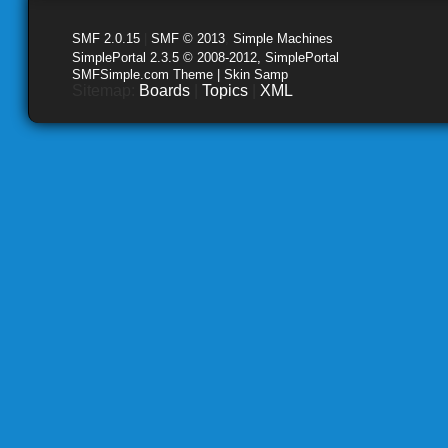
SMF 2.0.15
|
SMF © 2013
,
Simple Machines
SimplePortal 2.3.5 © 2008-2012, SimplePortal
SMFSimple.com Theme | Skin Samp
Sitemap:
Boards
|
Topics
|
XML