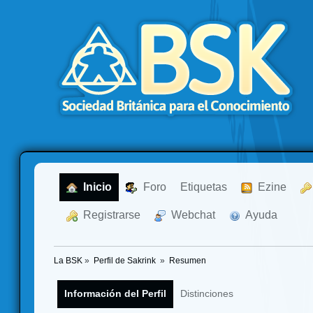
  Inicio
  Foro
Etiquetas
  Ezine
  Registrarse
  Webchat
  Ayuda
La BSK
»
Perfil de Sakrink 
»
Resumen
Información del Perfil
Distinciones