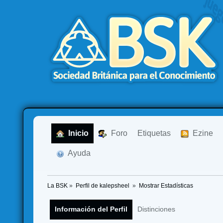
  Inicio
  Foro
Etiquetas
  Ezine
  Ayuda
La BSK
»
Perfil de kalepsheel 
»
Mostrar Estadísticas
Información del Perfil
Distinciones