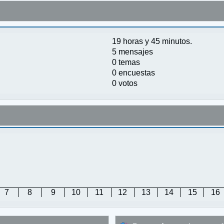
19 horas y 45 minutos.
5 mensajes
0 temas
0 encuestas
0 votos
7
8
9
10
11
12
13
14
15
16