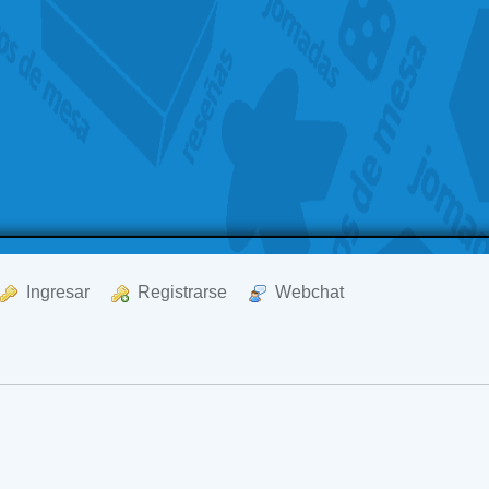
  Ingresar
  Registrarse
  Webchat