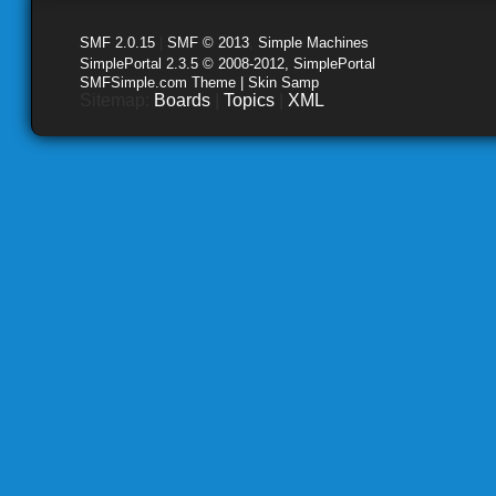
SMF 2.0.15
|
SMF © 2013
,
Simple Machines
SimplePortal 2.3.5 © 2008-2012, SimplePortal
SMFSimple.com Theme | Skin Samp
Sitemap:
Boards
|
Topics
|
XML