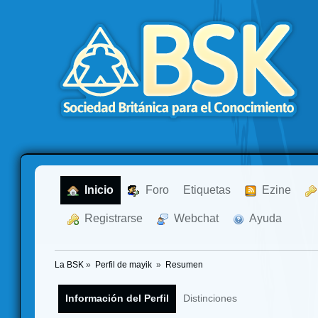
  Inicio
  Foro
Etiquetas
  Ezine
  Registrarse
  Webchat
  Ayuda
La BSK
»
Perfil de mayik 
»
Resumen
Información del Perfil
Distinciones