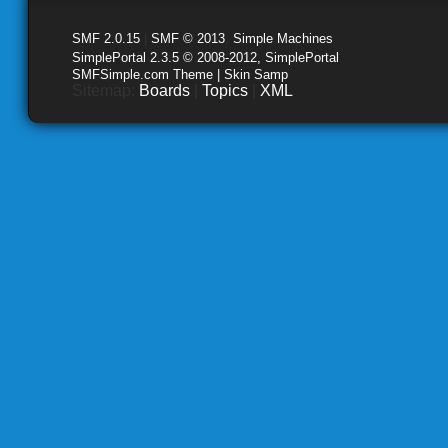
SMF 2.0.15
|
SMF © 2013
,
Simple Machines
SimplePortal 2.3.5 © 2008-2012, SimplePortal
SMFSimple.com Theme | Skin Samp
Sitemap:
Boards
|
Topics
|
XML