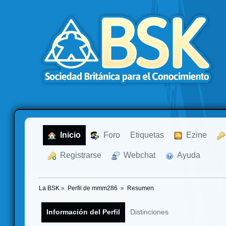
  Inicio
  Foro
Etiquetas
  Ezine
  Registrarse
  Webchat
  Ayuda
La BSK
»
Perfil de mmm286 
»
Resumen
Información del Perfil
Distinciones