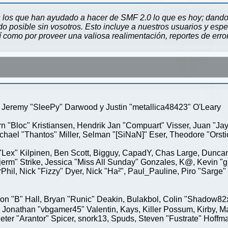
 los que han ayudado a hacer de SMF 2.0 lo que es hoy; dando 
 posible sin vosotros. Esto incluye a nuestros usuarios y espe
sí como por proveer una valiosa realimentación, reportes de erro
Jeremy "SleePy" Darwood y Justin "metallica48423" O'Leary
rn "Bloc" Kristiansen, Hendrik Jan "Compuart" Visser, Juan "J
ael "Thantos" Miller, Selman "[SiNaN]" Eser, Theodore "Orstio
 "Lex" Kilpinen, Ben Scott, Bigguy, CapadY, Chas Large, Duncan
rm" Strike, Jessica "Miss All Sunday" Gonzales, K@, Kevin "gre
MrPhil, Nick "Fizzy" Dyer, Nick "Ha²", Paul_Pauline, Piro "Sar
"B" Hall, Bryan "Runic" Deakin, Bulakbol, Colin "Shadow82x" 
 Jonathan "vbgamer45" Valentin, Kays, Killer Possum, Kirby,
eter "Arantor" Spicer, snork13, Spuds, Steven "Fustrate" Hoffm