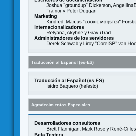
Joshua "groundup" Dickerson, AngellinaB
Trainor y Peter Duggan
Marketing
Kindred, Marcus "cσσкιє мσηѕтєя" Forsber
Internacionalizadores
Relyana, Akyhne y GravuTrad
Administradores de los servidores
Derek Schwab y Liroy "CoreISP" van Hoe
Traducción al Español (es-ES)
Traducción al Español (es-ES)
Isidro Baquero (
hefesto
)
Agradecimientos Especiales
Desarrolladores consultores
Brett Flannigan, Mark Rose y René-Gille
Beta Testers