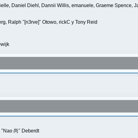
elle, Daniel Diehl, Dannii Willis, emanuele, Graeme Spence, 
g, Ralph "[n3rve]" Otowo, rickC y Tony Reid
wijk
s "Nao 尚" Deberdt