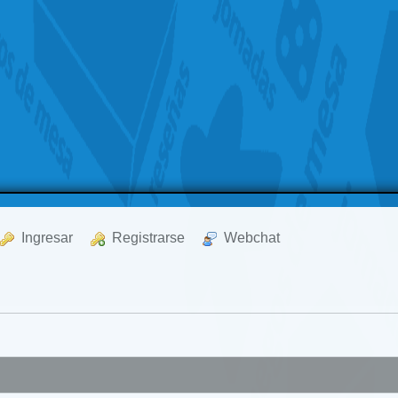
  Ingresar
  Registrarse
  Webchat