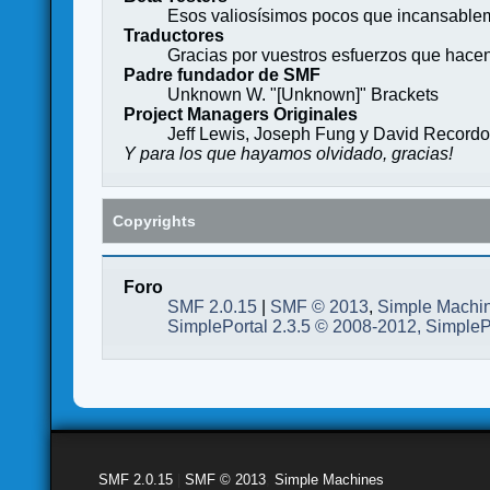
Esos valiosísimos pocos que incansableme
Traductores
Gracias por vuestros esfuerzos que hace
Padre fundador de SMF
Unknown W. "[Unknown]" Brackets
Project Managers Originales
Jeff Lewis, Joseph Fung y David Record
Y para los que hayamos olvidado, gracias!
Copyrights
Foro
SMF 2.0.15
|
SMF © 2013
,
Simple Machi
SimplePortal 2.3.5 © 2008-2012, SimpleP
SMF 2.0.15
|
SMF © 2013
,
Simple Machines