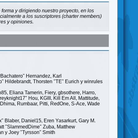
forma y dirigiendo nuestro proyecto, en los
cialmente a los suscriptores (charter members)
res y opiniones.
ayBachatero" Hernandez, Karl
" Hildebrandt, Thorsten "TE" Eurich y winrules
85, Eliana Tamerin, Fiery, gbsothere, Harro,
yknight17" Hou, KGIII, Kill Em All, Mattitude,
ge" Dhima, Rumbaar, Pitti, RedOne, S-Ace, Wade
Blaber, Daniel15, Eren Yasarkurt, Gary M.
 Matt "SlammedDime" Zuba, Matthew
an y Joey "Tyrsson" Smith