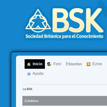
  Inicio
  Foro
Etiquetas
  Ezine
  Ayuda
La BSK
Créditos