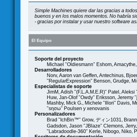
Simple Machines quiere dar las gracias a todos
buenos y en los malos momentos. No habría sido
- gracias por instalar y usar nuestro software a
El Equipo
Soporte del proyecto
Michael "Oldiesmann" Eshom, Amacythe, 
Desarrolladores
Norv, Aaron van Geffen, Antechinus, Bjoe
"RegularExpression" Benson, Grudge, Mich
Especialistas de soporte
JimM, Adish "(F.L.A.M.E.R)" Patel, Aleksi
Huw, Jan-Olof "Owdy" Eriksson, Jeremy "je
Mashby, Mick G., Michele "Illori" Davis, 
"sησω" Poulsen y xenovanis
Personalizadores
Brad "IchBin™" Grow, ディン1031, Brannon 
Gadsdon, Jason "JBlaze" Clemons, Jerry,
"Labradoodle-360" Kerle, Nibogo, Niko, P
Escritores de documentación