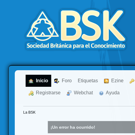
  Inicio
  Foro
Etiquetas
  Ezine
  Registrarse
  Webchat
  Ayuda
La BSK
¡Un error ha ocurrido!