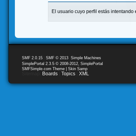
El usuario cuyo perfil estás intentando e
SMF 2.0.15
|
SMF © 2013
,
Simple Machines
SimplePortal 2.3.5 © 2008-2012, SimplePortal
SMFSimple.com Theme | Skin Samp
Sitemap:
Boards
|
Topics
|
XML