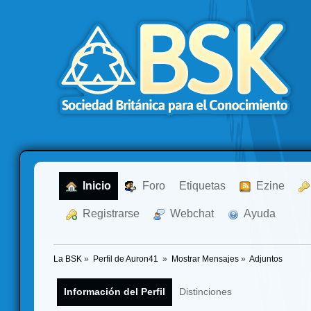
  Inicio
  Foro
Etiquetas
  Ezine
  Registrarse
  Webchat
  Ayuda
La BSK
»
Perfil de Auron41 
»
Mostrar Mensajes
»
Adjuntos
Información del Perfil
Distinciones