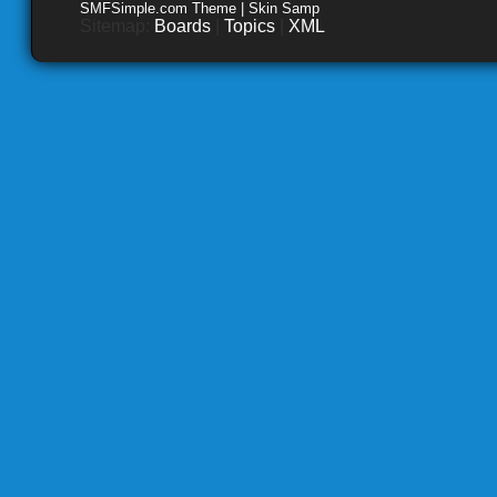
SMFSimple.com Theme | Skin Samp
Sitemap:
Boards
|
Topics
|
XML