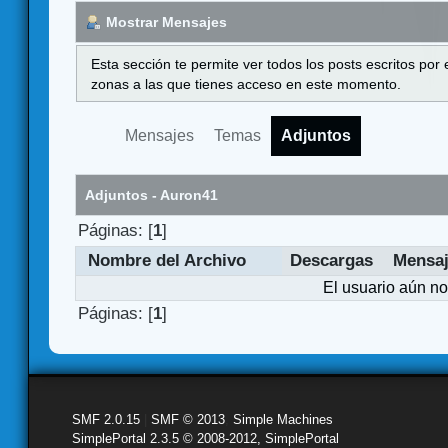
Mostrar Mensajes
Esta sección te permite ver todos los posts escritos por
zonas a las que tienes acceso en este momento.
Mensajes
Temas
Adjuntos
Adjuntos - Auron41
Páginas: [
1
]
Nombre del Archivo
Descargas
Mensa
El usuario aún no
Páginas: [
1
]
SMF 2.0.15
|
SMF © 2013
,
Simple Machines
SimplePortal 2.3.5 © 2008-2012, SimplePortal