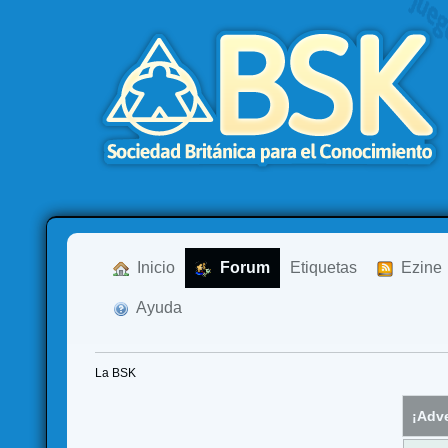
  Inicio
  Forum
Etiquetas
  Ezine
  Ayuda
La BSK
¡Adve