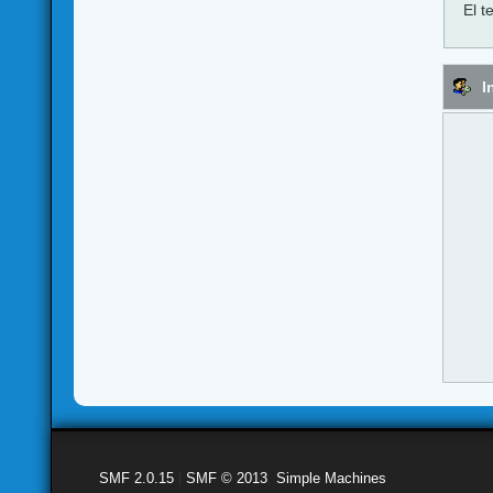
El t
I
SMF 2.0.15
|
SMF © 2013
,
Simple Machines