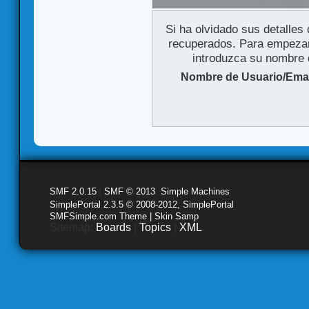
Si ha olvidado sus detalles
recuperados. Para empezar 
introduzca su nombre d
Nombre de Usuario/Emai
SMF 2.0.15
|
SMF © 2013
,
Simple Machines
SimplePortal 2.3.5 © 2008-2012, SimplePortal
SMFSimple.com Theme | Skin Samp
Sitemap:
Boards
|
Topics
|
XML