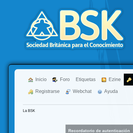
  Inicio
  Foro
Etiquetas
  Ezine
  Registrarse
  Webchat
  Ayuda
La BSK
Recordatorio de autenticación