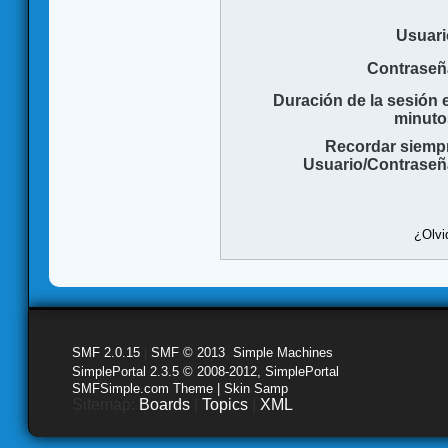
Usuari
Contraseñ
Duración de la sesión 
minuto
Recordar siemp
Usuario/Contraseñ
¿Olvi
SMF 2.0.15
|
SMF © 2013
,
Simple Machines
SimplePortal 2.3.5 © 2008-2012, SimplePortal
SMFSimple.com Theme | Skin Samp
Sitemap:
Boards
|
Topics
|
XML