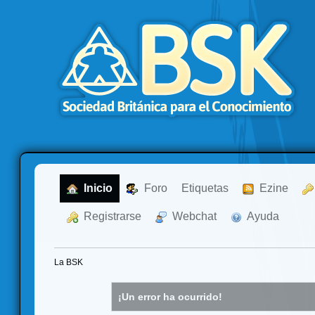
  Inicio
  Foro
Etiquetas
  Ezine
  Registrarse
  Webchat
  Ayuda
La BSK
¡Un error ha ocurrido!