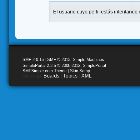
El usuario cuyo perfil estás intentando e
SMF 2.0.15
|
SMF © 2013
,
Simple Machines
SimplePortal 2.3.5 © 2008-2012, SimplePortal
SMFSimple.com Theme | Skin Samp
Sitemap:
Boards
|
Topics
|
XML