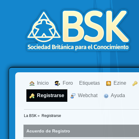
  Inicio
  Foro
Etiquetas
  Ezine
  Registrarse
  Webchat
  Ayuda
La BSK
»
Registrarse
Acuerdo de Registro