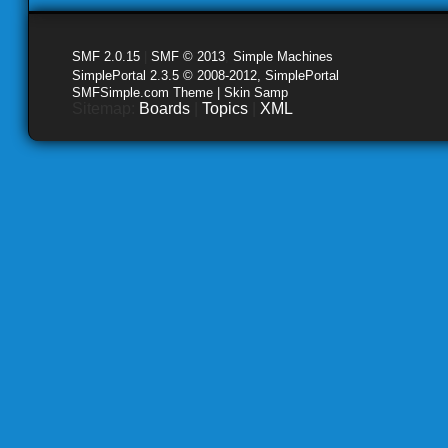
SMF 2.0.15
|
SMF © 2013
,
Simple Machines
SimplePortal 2.3.5 © 2008-2012, SimplePortal
SMFSimple.com Theme | Skin Samp
Sitemap:
Boards
|
Topics
|
XML