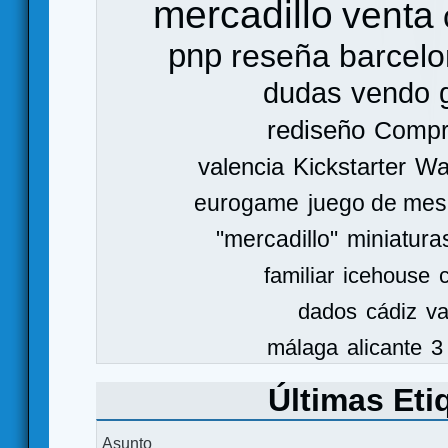
mercadillo
venta
pnp
reseña
barcel
dudas
vendo
rediseño
Comp
valencia
Kickstarter
Wa
eurogame
juego de mes
"mercadillo"
miniatura
familiar
icehouse
dados
cádiz
va
málaga
alicante
3
Últimas Eti
Asunto