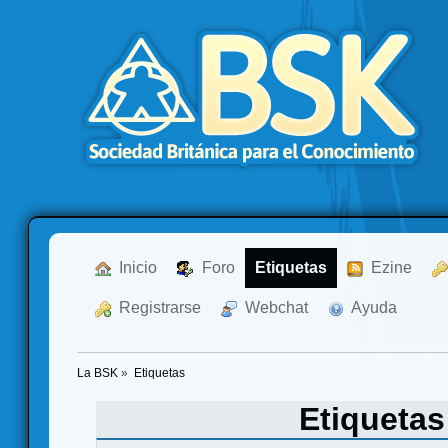
  Inicio
  Foro
Etiquetas
  Ezine
  Registrarse
  Webchat
  Ayuda
La BSK
»
Etiquetas
Etiqueta