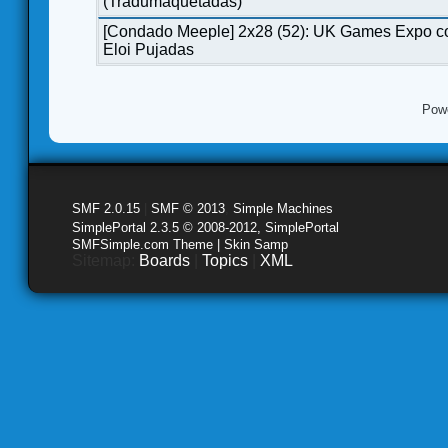
(Tradumaquetadas)
[Condado Meeple] 2x28 (52): UK Games Expo c
Eloi Pujadas
Pow
SMF 2.0.15
|
SMF © 2013
,
Simple Machines
SimplePortal 2.3.5 © 2008-2012, SimplePortal
SMFSimple.com Theme | Skin Samp
Sitemap:
Boards
|
Topics
|
XML