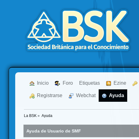
  Inicio
  Foro
Etiquetas
  Ezine
  Registrarse
  Webchat
  Ayuda
La BSK
»
Ayuda
Ayuda de Usuario de SMF