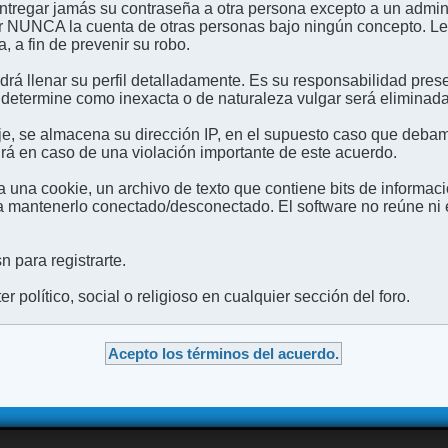
entregar jamás su contraseña a otra persona excepto a un admini
usar NUNCA la cuenta de otras personas bajo ningún concep
 a fin de prevenir su robo.
odrá llenar su perfil detalladamente. Es su responsabilidad pres
 determine como inexacta o de naturaleza vulgar será eliminada,
e, se almacena su dirección IP, en el supuesto caso que debamo
irá en caso de una violación importante de este acuerdo.
 una cookie, un archivo de texto que contiene bits de informac
mantenerlo conectado/desconectado. El software no reúne ni en
 para registrarte.
 político, social o religioso en cualquier sección del foro.