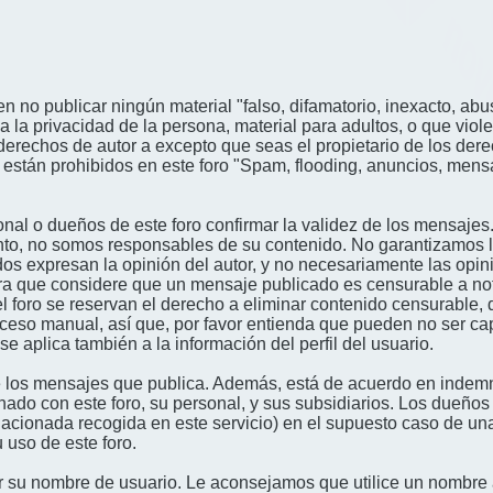
n no publicar ningún material "falso, difamatorio, inexacto, abus
a privacidad de la persona, material para adultos, o que viole
derechos de autor a excepto que seas el propietario de los der
én están prohibidos en este foro "Spam, flooding, anuncios, me
nal o dueños de este foro confirmar la validez de los mensajes
nto, no somos responsables de su contenido. No garantizamos la 
s expresan la opinión del autor, y no necesariamente las opini
era que considere que un mensaje publicado es censurable a noti
l foro se reservan el derecho a eliminar contenido censurable, 
oceso manual, así que, por favor entienda que pueden no ser c
se aplica también a la información del perfil del usuario.
 los mensajes que publica. Además, está de acuerdo en indemni
onado con este foro, su personal, y sus subsidiarios. Los dueños
relacionada recogida en este servicio) en el supuesto caso de u
 uso de este foro.
gir su nombre de usuario. Le aconsejamos que utilice un nombr