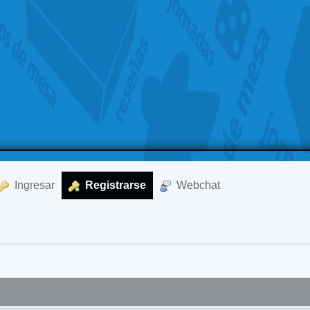
  Ingresar
  Registrarse
  Webchat