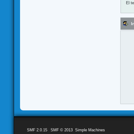
El t
I
SMF 2.0.15
|
SMF © 2013
,
Simple Machines