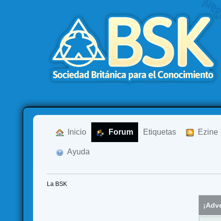
  Inicio
  Forum
Etiquetas
  Ezine
  Ayuda
La BSK
¡Adve