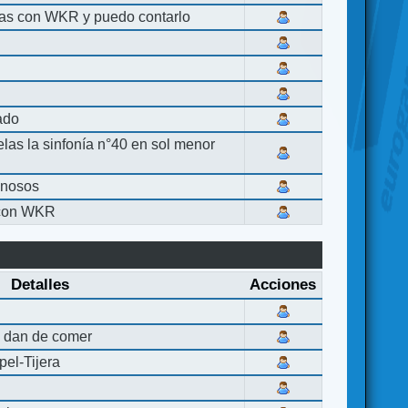
las con WKR y puedo contarlo
lado
elas la sinfonía n°40 en sol menor
inosos
 con WKR
Detalles
Acciones
 dan de comer
el-Tijera