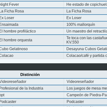
Night Fever
He estado de copichue
La Ficha Rosa
La Ficha Rosa
Ex Loser
Ex Loser
Ensaimada
100% mallorquín
El hombre profiláctico
Un maestro del retracti
Te toca con las castañu
El hombre orquesta
KV.550
Cubo Gelatinoso
Desayuna Cubos Gelat
Colacao
Colacao/café y partida
Distinción
Videoreseñador
Videoreseñador
Profesional de la Industria
Los juegos de mesa me
ppt
Campeón de Piedra-Pap
Podcaster
Podcaster