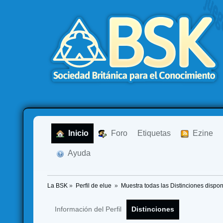
  Inicio
  Foro
Etiquetas
  Ezine
  Ayuda
La BSK
»
Perfil de elue 
»
Muestra todas las Distinciones dispon
Información del Perfil
Distinciones