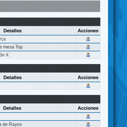
Detalles
Acciones
rca
de mesa Top
ón X
Detalles
Acciones
r
Detalles
Acciones
la de Rayos